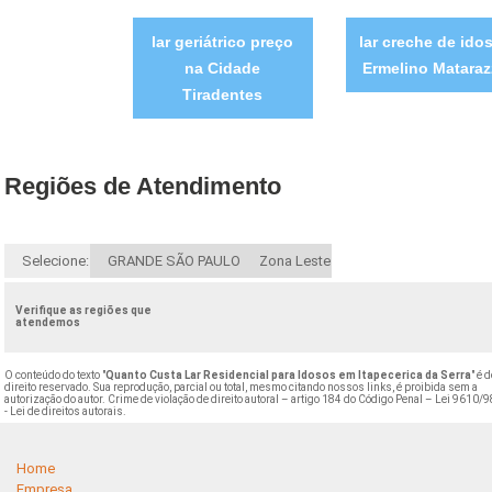
lar geriátrico preço
lar creche de ido
na Cidade
Ermelino Matara
Tiradentes
Regiões de Atendimento
Selecione:
GRANDE SÃO PAULO
Zona Leste
Verifique as regiões que
atendemos
O conteúdo do texto "
Quanto Custa Lar Residencial para Idosos em Itapecerica da Serra
" é 
direito reservado. Sua reprodução, parcial ou total, mesmo citando nossos links, é proibida sem a
autorização do autor. Crime de violação de direito autoral – artigo 184 do Código Penal –
Lei 9610/9
- Lei de direitos autorais
.
Home
Empresa