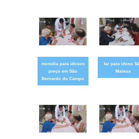
moradia para idosos
lar para idoso S
preço em São
Mateus
Bernardo do Campo