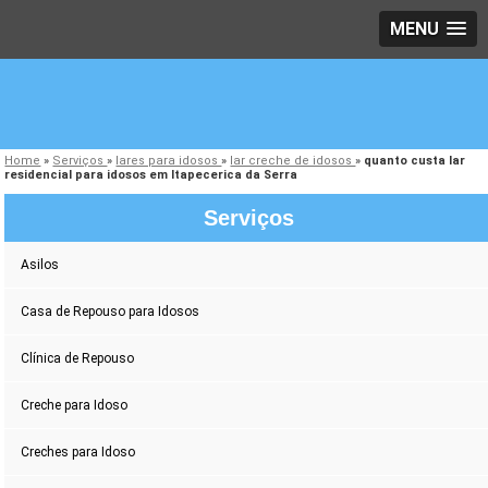
MENU
Home
»
Serviços
»
lares para idosos
»
lar creche de idosos
»
quanto custa lar
residencial para idosos em Itapecerica da Serra
Serviços
Asilos
Casa de Repouso para Idosos
Clínica de Repouso
Creche para Idoso
Creches para Idoso