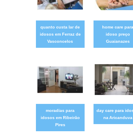
quanto custa lar de
home care par
idosos em Ferraz de
idoso preço
Vasconcelos
Guaianazes
moradias para
day care para ido
idosos em Ribeirão
na Aricanduva
Pires