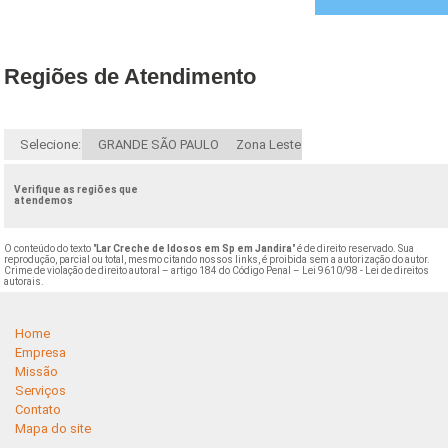
Regiões de Atendimento
Selecione:
GRANDE SÃO PAULO
Zona Leste
Verifique as regiões que
atendemos
O conteúdo do texto "
Lar Creche de Idosos em Sp em Jandira
" é de direito reservado. Sua
reprodução, parcial ou total, mesmo citando nossos links, é proibida sem a autorização do autor.
Crime de violação de direito autoral – artigo 184 do Código Penal –
Lei 9610/98 - Lei de direitos
autorais
.
Home
Empresa
Missão
Serviços
Contato
Mapa do site