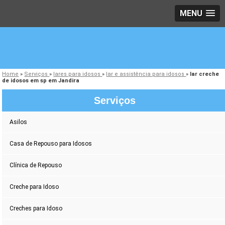
MENU
Home
»
Serviços
»
lares para idosos
»
lar e assistência para idosos
»
lar creche
de idosos em sp em Jandira
Serviços
Asilos
Casa de Repouso para Idosos
Clínica de Repouso
Creche para Idoso
Creches para Idoso