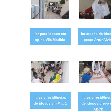
lar para idosos em
lar creche de ido
sp na Vila Matilde
preço Artur Alv
lares e residências
lares e residênci
de idosos em Mauá
de idosos preço
ABCD