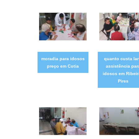
moradia para idosos
quanto custa lar
preço em Cotia
assistência par
idosos em Ribeir
Pires