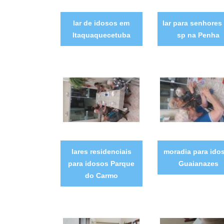
lar de idosos em
lar para senhores
Itaquaquecetuba
sp na Penha
lares residenciais
moradia para ido
para idosos Parque
Guaianazes
do Carmo