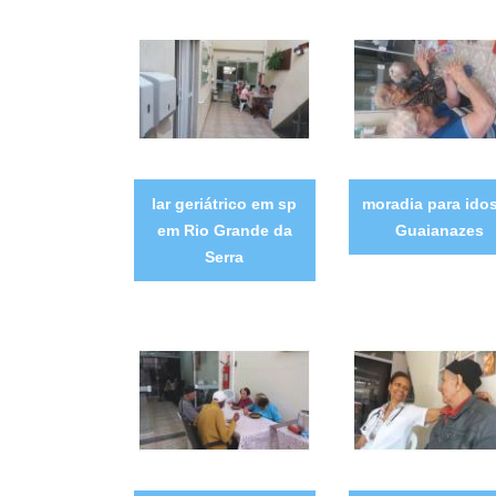
lar geriátrico em sp
moradia para ido
em Rio Grande da
Guaianazes
Serra