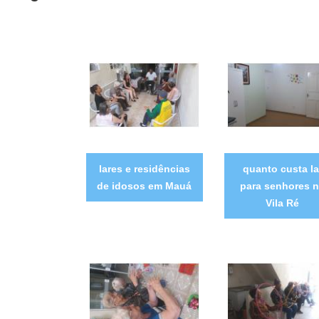
lares e residências
quanto custa la
de idosos em Mauá
para senhores 
Vila Ré