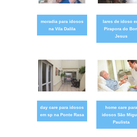
moradia para idosos
lares de idoso 
na Vila Dalila
Pirapora do Bo
Jesus
day care para idosos
home care par
em sp na Ponte Rasa
idosos São Migu
Paulista