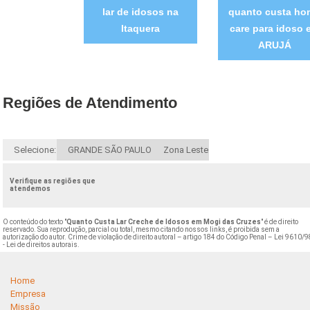
lar de idosos na
quanto custa ho
Itaquera
care para idoso 
ARUJÁ
Regiões de Atendimento
Selecione:
GRANDE SÃO PAULO
Zona Leste
Verifique as regiões que
atendemos
O conteúdo do texto "
Quanto Custa Lar Creche de Idosos em Mogi das Cruzes
" é de direito
reservado. Sua reprodução, parcial ou total, mesmo citando nossos links, é proibida sem a
autorização do autor. Crime de violação de direito autoral – artigo 184 do Código Penal –
Lei 9610/9
- Lei de direitos autorais
.
Home
Empresa
Missão