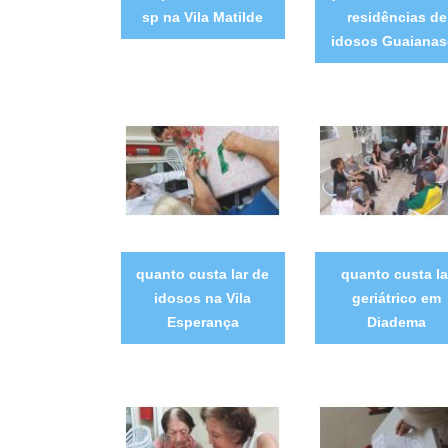
sp na Vila Matilde
residências de
idosos Guaianas
quanto custa lar de
quanto custa la
idosos na Vila
geriátrico em
Esperança
Diadema