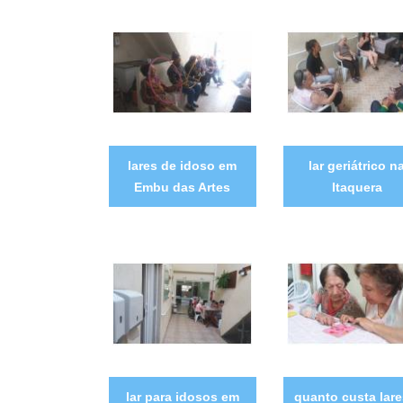
lares de idoso em
lar geriátrico n
Embu das Artes
Itaquera
lar para idosos em
quanto custa lare