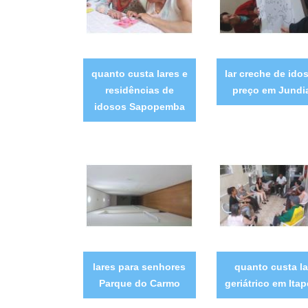
quanto custa lares e
lar creche de ido
residências de
preço em Jundi
idosos Sapopemba
lares para senhores
quanto custa la
Parque do Carmo
geriátrico em Itap