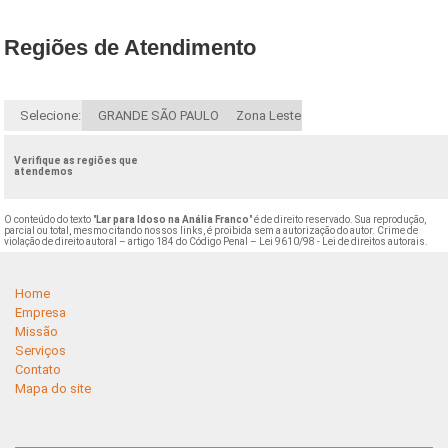
Regiões de Atendimento
Selecione:
GRANDE SÃO PAULO
Zona Leste
Verifique as regiões que
atendemos
O conteúdo do texto "
Lar para Idoso na Anália Franco
" é de direito reservado. Sua reprodução,
parcial ou total, mesmo citando nossos links, é proibida sem a autorização do autor. Crime de
violação de direito autoral – artigo 184 do Código Penal –
Lei 9610/98 - Lei de direitos autorais
.
Home
Empresa
Missão
Serviços
Contato
Mapa do site