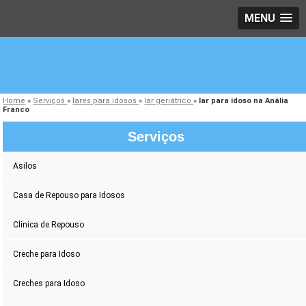
MENU
Home
»
Serviços
»
lares para idosos
»
lar geriátrico
»
lar para idoso na Anália
Franco
Serviços
Asilos
Casa de Repouso para Idosos
Clínica de Repouso
Creche para Idoso
Creches para Idoso