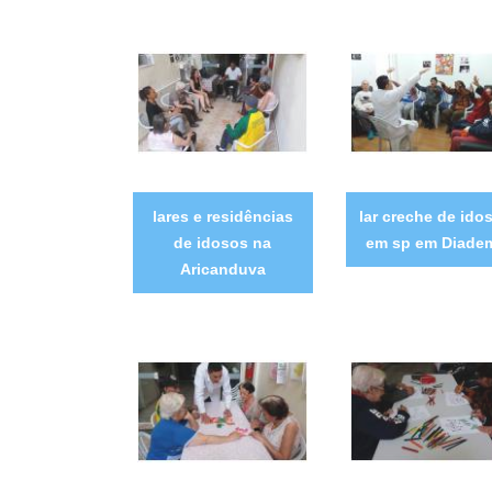
lares e residências
lar creche de ido
de idosos na
em sp em Diade
Aricanduva