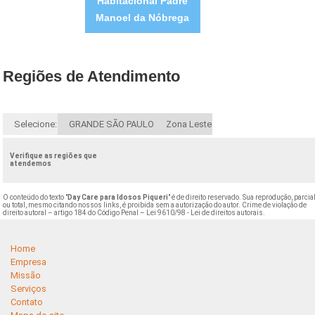
Habitacional Padre
Manoel da Nóbrega
Regiões de Atendimento
Selecione:
GRANDE SÃO PAULO
Zona Leste
Verifique as regiões que
atendemos
O conteúdo do texto "
Day Care para Idosos Piqueri
" é de direito reservado. Sua reprodução, parcia
ou total, mesmo citando nossos links, é proibida sem a autorização do autor. Crime de violação de
direito autoral – artigo 184 do Código Penal –
Lei 9610/98 - Lei de direitos autorais
.
Home
Empresa
Missão
Serviços
Contato