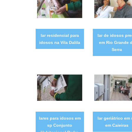
lar residencial para
lar de idosos pr
idosos na Vila Dalila
em Rio Grande 
Serra
lares para idosos em
lar geriátrico em
sp Conjunto
em Caieiras