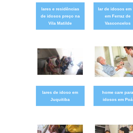
lares e residências
lar de idosos em
de idosos preço na
em Ferraz de
Vila Matilde
Vasconcelos
lares de idoso em
home care par
Juquitiba
idosos em Poá