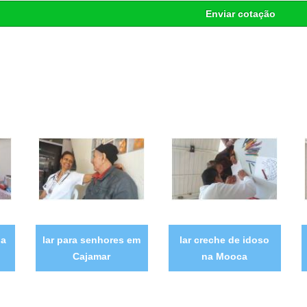
Enviar cotação
la
lar para senhores em
lar creche de idoso
Cajamar
na Mooca