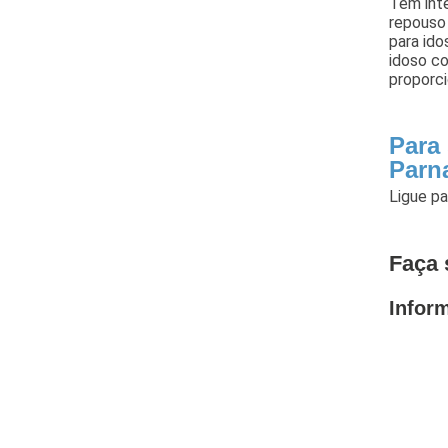
Tem inte
repouso
para ido
idoso c
proporci
Para
Parn
Ligue p
Faça 
Infor