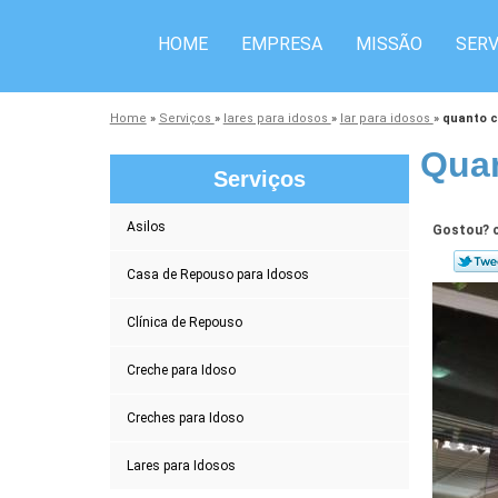
HOME
EMPRESA
MISSÃO
SERV
Home
»
Serviços
»
lares para idosos
»
lar para idosos
»
quanto c
Quan
Serviços
Asilos
Gostou? c
Casa de Repouso para Idosos
Clínica de Repouso
Creche para Idoso
Creches para Idoso
Lares para Idosos