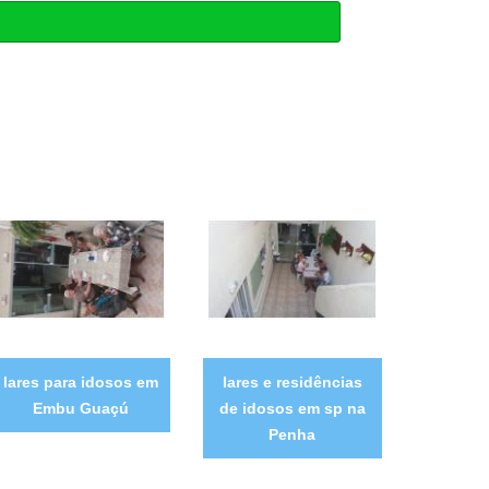
lares para idosos em
lares e residências
Embu Guaçú
de idosos em sp na
Penha