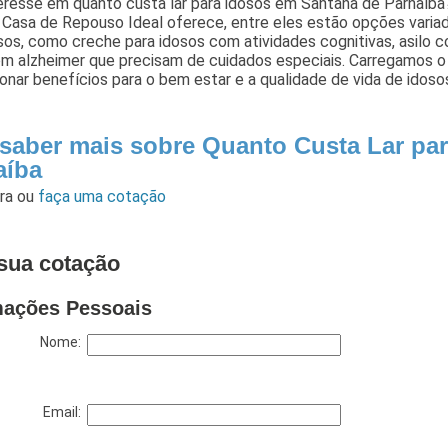
resse em quanto custa lar para idosos em Santana de Parnaíba?
 Casa de Repouso Ideal oferece, entre eles estão opções vari
sos, como creche para idosos com atividades cognitivas, asilo c
om alzheimer que precisam de cuidados especiais. Carregamos o
onar benefícios para o bem estar e a qualidade de vida de idoso
 saber mais sobre Quanto Custa Lar pa
aíba
ara
ou
faça uma cotação
sua cotação
mações Pessoais
Nome:
Email: