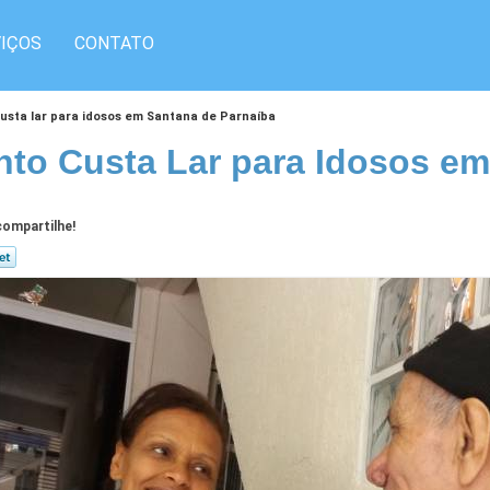
IÇOS
CONTATO
usta lar para idosos em Santana de Parnaíba
to Custa Lar para Idosos em
ompartilhe!