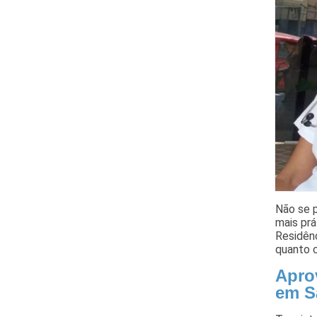
Não se p
mais prá
Residênc
quanto c
Aprov
em S