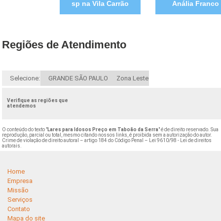
sp na Vila Carrão
Anália Franco
Regiões de Atendimento
Selecione:
GRANDE SÃO PAULO
Zona Leste
Verifique as regiões que
atendemos
O conteúdo do texto "
Lares para Idosos Preço em Taboão da Serra
" é de direito reservado. Sua
reprodução, parcial ou total, mesmo citando nossos links, é proibida sem a autorização do autor.
Crime de violação de direito autoral – artigo 184 do Código Penal –
Lei 9610/98 - Lei de direitos
autorais
.
Home
Empresa
Missão
Serviços
Contato
Mapa do site