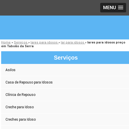
MENU
Home
»
Serviços
»
lares para idosos
»
lar para idosos
»
lares para idosos preço
em Taboão da Serra
Serviços
Asilos
Casa de Repouso para Idosos
Clínica de Repouso
Creche para Idoso
Creches para Idoso