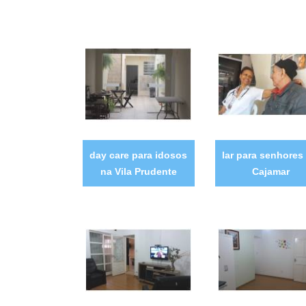
day care para idosos
lar para senhores
na Vila Prudente
Cajamar