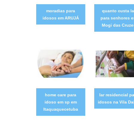
moradias para
quanto custa la
idosos em ARUJÁ
para senhores 
Mogi das Cruze
home care para
lar residencial p
idoso em sp em
idosos na Vila Dal
Itaquaquecetuba