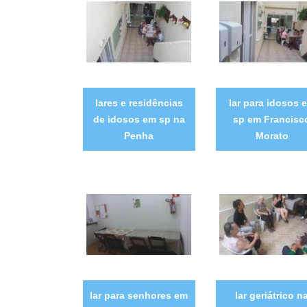
lares e residências
lar para idosos 
de idosos em sp na
sp em Francisc
Penha
Morato
lar para senhores em
lar geriátrico n