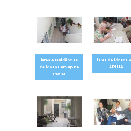
lares e residências
lares de idosos 
de idosos em sp na
ARUJÁ
Penha