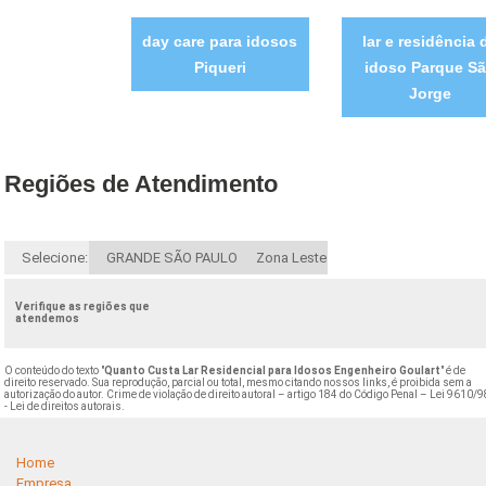
day care para idosos
lar e residência 
Piqueri
idoso Parque S
Jorge
Regiões de Atendimento
Selecione:
GRANDE SÃO PAULO
Zona Leste
Verifique as regiões que
atendemos
O conteúdo do texto "
Quanto Custa Lar Residencial para Idosos Engenheiro Goulart
" é de
direito reservado. Sua reprodução, parcial ou total, mesmo citando nossos links, é proibida sem a
autorização do autor. Crime de violação de direito autoral – artigo 184 do Código Penal –
Lei 9610/9
- Lei de direitos autorais
.
Home
Empresa