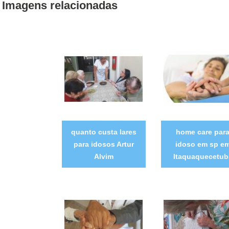
Imagens relacionadas
quanto custa lares
home care par
para idosos Artur
idoso em sp e
Alvim
Itaquaquecetub