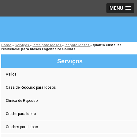
MENU
Home
»
Serviços
»
lares para idosos
»
lar para idosos
»
quanto custa lar
residencial para idosos Engenheiro Goulart
Serviços
Asilos
Casa de Repouso para Idosos
Clínica de Repouso
Creche para Idoso
Creches para Idoso