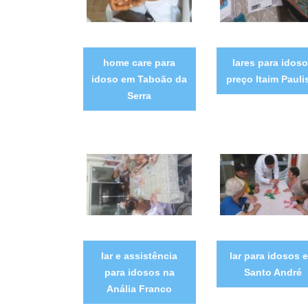
home care para
lares para idos
idoso em Taboão da
preço Itaim Pauli
Serra
lar e assistência
lar para idosos 
para idosos na
Santo André
Anália Franco