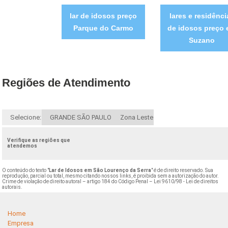
lar de idosos preço
lares e residênci
Parque do Carmo
de idosos preço
Suzano
Regiões de Atendimento
Selecione:
GRANDE SÃO PAULO
Zona Leste
Verifique as regiões que
atendemos
O conteúdo do texto "
Lar de Idosos em São Lourenço da Serra
" é de direito reservado. Sua
reprodução, parcial ou total, mesmo citando nossos links, é proibida sem a autorização do autor.
Crime de violação de direito autoral – artigo 184 do Código Penal –
Lei 9610/98 - Lei de direitos
autorais
.
Home
Empresa