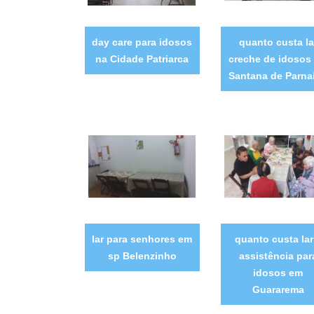
day care para idosos
quanto custa la
na Cidade Patriarca
creche de idosos
Santana de Parna
lar para senhores em
quanto custa lar
sp Belenzinho
assistência par
idosos em
Guararema