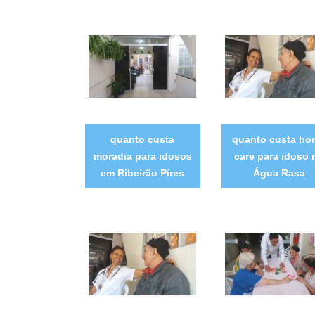
quanto custa
quanto custa ho
moradia para idosos
care para idoso 
em Ribeirão Pires
Água Rasa