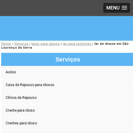
MENU
Home
»
Serviços
»
lares para idosos
»
lar para senhores
»
lar de idosos em São
Lourenço da Serra
Serviços
Asilos
Casa de Repouso para Idosos
Clínica de Repouso
Creche para Idoso
Creches para Idoso