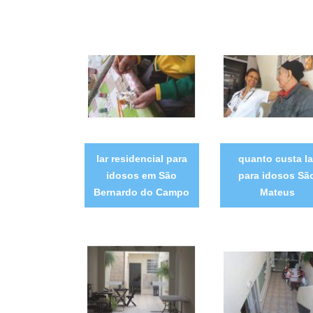
lar residencial para
quanto custa la
idosos em São
para idosos Sã
Bernardo do Campo
Mateus