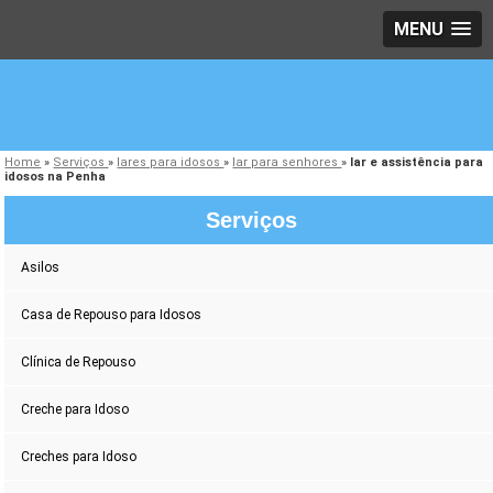
MENU
Home
»
Serviços
»
lares para idosos
»
lar para senhores
»
lar e assistência para
idosos na Penha
Serviços
Asilos
Casa de Repouso para Idosos
Clínica de Repouso
Creche para Idoso
Creches para Idoso