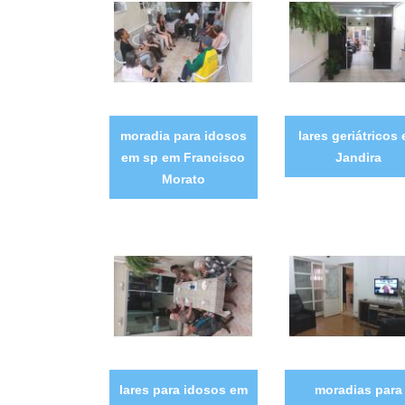
moradia para idosos
lares geriátricos
em sp em Francisco
Jandira
Morato
lares para idosos em
moradias para