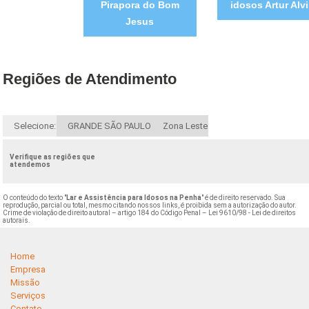
Pirapora do Bom
idosos Artur Alv
Jesus
Regiões de Atendimento
Selecione:
GRANDE SÃO PAULO
Zona Leste
Verifique as regiões que
atendemos
O conteúdo do texto "
Lar e Assistência para Idosos na Penha
" é de direito reservado. Sua
reprodução, parcial ou total, mesmo citando nossos links, é proibida sem a autorização do autor.
Crime de violação de direito autoral – artigo 184 do Código Penal –
Lei 9610/98 - Lei de direitos
autorais
.
Home
Empresa
Missão
Serviços
Contato