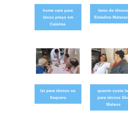
home care para
lares de idoso
idoso preço em
Ermelino Matara
Caieiras
lar para idosos na
quanto custa la
Itaquera
para idosos Sã
Mateus