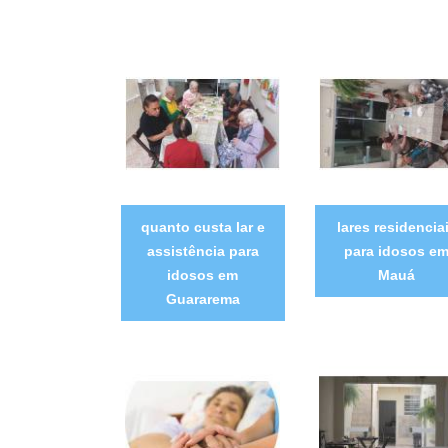
quanto custa lar e
lares residencia
assistência para
para idosos e
idosos em
Mauá
Guararema