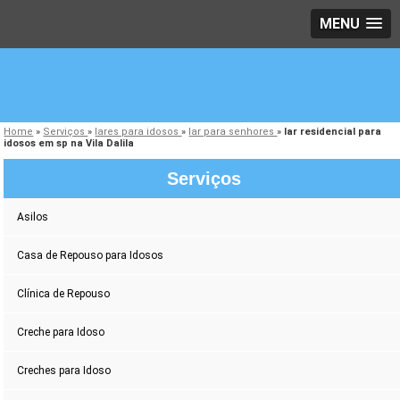
MENU
Home
»
Serviços
»
lares para idosos
»
lar para senhores
»
lar residencial para
idosos em sp na Vila Dalila
Serviços
Asilos
Casa de Repouso para Idosos
Clínica de Repouso
Creche para Idoso
Creches para Idoso