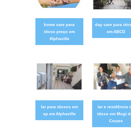
home care para
day care para ido
idoso preço em
em ABCD
Alphaville
lar para idosos em
lar e residência 
sp em Alphaville
idoso em Mogi d
Cruzes