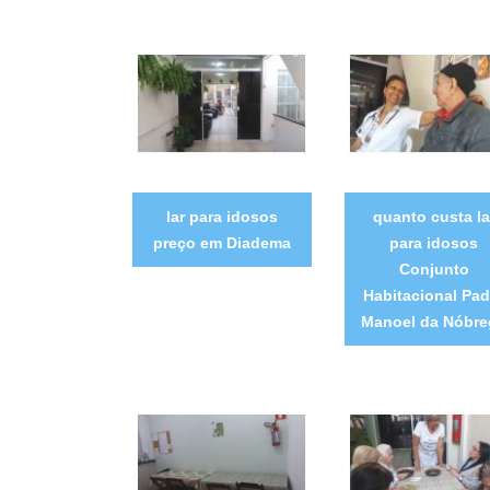
lar para idosos
quanto custa la
preço em Diadema
para idosos
Conjunto
Habitacional Pad
Manoel da Nóbre