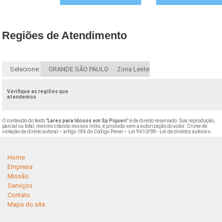
Regiões de Atendimento
Selecione:
GRANDE SÃO PAULO
Zona Leste
Verifique as regiões que
atendemos
O conteúdo do texto "
Lares para Idosos em Sp Piqueri
" é de direito reservado. Sua reprodução,
parcial ou total, mesmo citando nossos links, é proibida sem a autorização do autor. Crime de
violação de direito autoral – artigo 184 do Código Penal –
Lei 9610/98 - Lei de direitos autorais
.
Home
Empresa
Missão
Serviços
Contato
Mapa do site