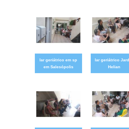
lar geriátrico em sp
lar geriátrico Jar
em Salesópolis
Helian