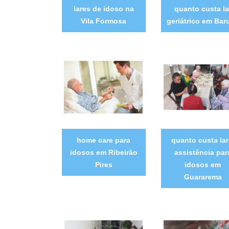
lares de idoso na
quanto custa la
Vila Formosa
geriátrico em Baru
home care para
quanto custa lar
idosos em Ribeirão
assistência par
Pires
idosos em
Guararema