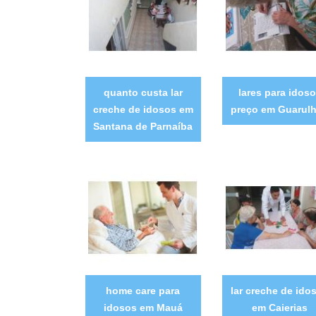
quanto custa lar
lares para idos
creche de idosos em
preço em Guarul
Santana de Parnaíba
home care para
lar creche de ido
idosos em Mauá
em Caierias