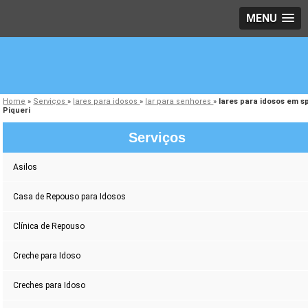
MENU
Home
»
Serviços
»
lares para idosos
»
lar para senhores
»
lares para idosos em s
Piqueri
Serviços
Asilos
Casa de Repouso para Idosos
Clínica de Repouso
Creche para Idoso
Creches para Idoso