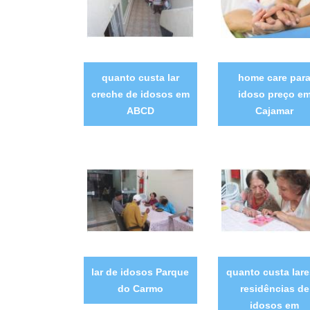
quanto custa lar
home care par
creche de idosos em
idoso preço e
ABCD
Cajamar
lar de idosos Parque
quanto custa lare
do Carmo
residências de
idosos em