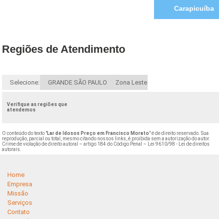
Carapicuíba
Regiões de Atendimento
Selecione:
GRANDE SÃO PAULO
Zona Leste
Verifique as regiões que
atendemos
O conteúdo do texto "
Lar de Idosos Preço em Francisco Morato
" é de direito reservado. Sua
reprodução, parcial ou total, mesmo citando nossos links, é proibida sem a autorização do autor.
Crime de violação de direito autoral – artigo 184 do Código Penal –
Lei 9610/98 - Lei de direitos
autorais
.
Home
Empresa
Missão
Serviços
Contato