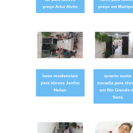
preço Artur Alvim
preço em Mairipo
lares residenciais
quanto custa
para idosos Jardim
moradia para ido
Helian
em Rio Grande 
Serra