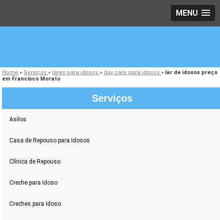
MENU
Home
»
Serviços
»
lares para idosos
»
day care para idosos
»
lar de idosos preço
em Francisco Morato
Serviços
Asilos
Casa de Repouso para Idosos
Clínica de Repouso
Creche para Idoso
Creches para Idoso