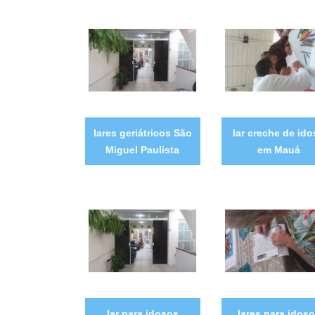
lares geriátricos São
lar creche de id
Miguel Paulista
em Mauá
lar para idosos
lares para idos